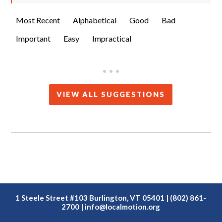
Most Recent
Alphabetical
Good
Bad
Important
Easy
Impractical
• • •
VIEW ALL SUGGESTIONS
1 Steele Street #103 Burlington, VT 05401 | (802) 861-
2700 |
info@localmotion.org